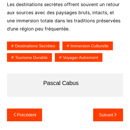
Les destinations secrètes offrent souvent un retour
aux sources avec des paysages bruts, intacts, et
une immersion totale dans les traditions préservées
d’une région peu fréquentée.
Destinations Secrètes
Immersion Culturelle
Tourisme Durable
Voyager Autrement
Pascal Cabus
Navigation
Précédent
Suivant
de