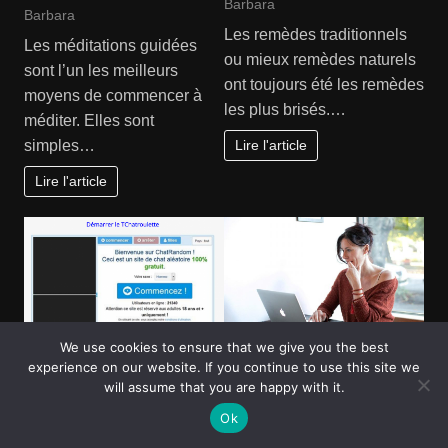
Barbara
Barbara
Les remèdes traditionnels
Les méditations guidées
ou mieux remèdes naturels
sont l’un les meilleurs
ont toujours été les remèdes
moyens de commencer à
les plus brisés.…
méditer. Elles sont
Lire l'article
simples…
Lire l'article
We use cookies to ensure that we give you the best
experience on our website. If you continue to use this site we
SERVICES ENTREPRISES
LOISIRS
will assume that you are happy with it.
Les avantages des
Tout savoir sur le
Ok
salons de discussion
tchatroulette