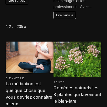
Lire l'article
les ménages et les
professionnels. Avec…
Lire l'article
Page:
Next
1
2
…
235
»
BIEN-ÊTRE
SANTÉ
La méditation est
Remèdes naturels les
quelque chose que
8 plantes qui favorisent
vous devriez connaitre
le bien-être
mieux.