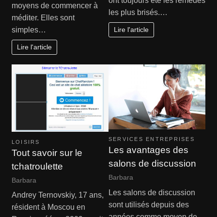
ont toujours été les remèdes
moyens de commencer à
les plus brisés.…
méditer. Elles sont
Lire l'article
simples…
Lire l'article
SERVICES ENTREPRISES
LOISIRS
Les avantages des
Tout savoir sur le
salons de discussion
tchatroulette
Barbara
Barbara
Les salons de discussion
Andrey Ternovskiy, 17 ans,
sont utilisés depuis des
résident à Moscou en
années comme moyen de