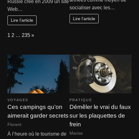
Russie créé en 2009 un site
socialiser avec les…
Web…
Lire l'article
Lire l'article
Page:
Next
1
2
…
235
»
VOYAGES
PRATIQUE
Ces campings qu’on
Démêler le vrai du faux
aimerait garder secrets
sur les plaquettes de
frein
Florent
Marise
À l’heure où le tourisme de