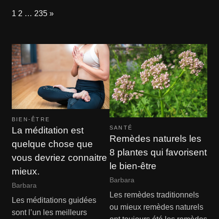
Page:
Next
1
2
…
235
»
BIEN-ÊTRE
SANTÉ
La méditation est
Remèdes naturels les
quelque chose que
8 plantes qui favorisent
vous devriez connaitre
le bien-être
mieux.
Barbara
Barbara
Les remèdes traditionnels
Les méditations guidées
ou mieux remèdes naturels
sont l’un les meilleurs