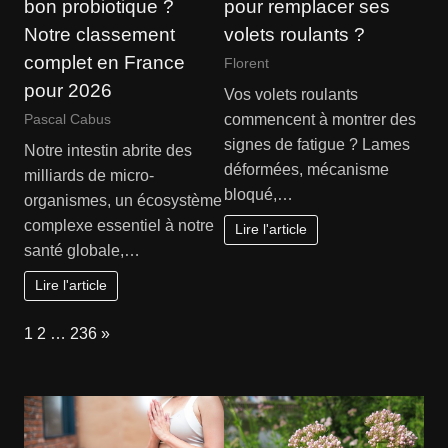
bon probiotique ?
pour remplacer ses
Notre classement
volets roulants ?
complet en France
Florent
pour 2026
Vos volets roulants
commencent à montrer des
Pascal Cabus
signes de fatigue ? Lames
Notre intestin abrite des
déformées, mécanisme
milliards de micro-
bloqué,…
organismes, un écosystème
complexe essentiel à notre
Lire l'article
santé globale,…
Lire l'article
Page:
Next
1
2
…
236
»