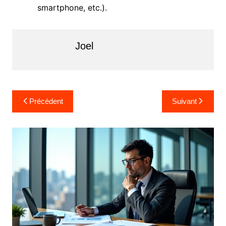
smartphone, etc.).
Joel
Navigation
Précédent
Suivant
de
l’article