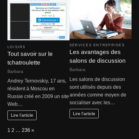
SERVICES ENTREPRISES
LOISIRS
Les avantages des
Tout savoir sur le
salons de discussion
tchatroulette
Barbara
Barbara
Les salons de discussion
Andrey Ternovskiy, 17 ans,
sont utilisés depuis des
résident à Moscou en
années comme moyen de
Russie créé en 2009 un site
socialiser avec les…
Web…
Lire l'article
Lire l'article
Page:
Next
1
2
…
236
»