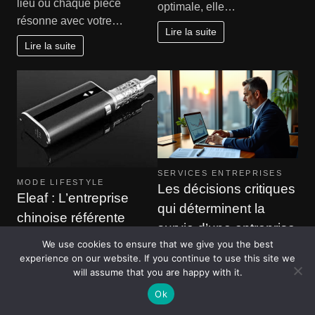
lieu où chaque pièce
optimale, elle…
résonne avec votre…
Lire la suite
Lire la suite
SERVICES ENTREPRISES
MODE LIFESTYLE
Les décisions critiques
Eleaf : L’entreprise
qui déterminent la
chinoise référente
survie d’une entreprise
Mickael
We use cookies to ensure that we give you the best
Pascal Cabus
experience on our website. If you continue to use this site we
De nos jours, de plus en
La pérennité d’une
will assume that you are happy with it.
plus de gens sont tentés par
entreprise ne relève jamais
Ok
l’expérience des
du hasard. De nombreuses
cigarettes…