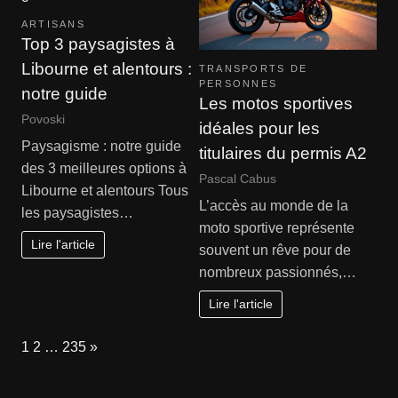
ARTISANS
Top 3 paysagistes à
Libourne et alentours :
TRANSPORTS DE
PERSONNES
notre guide
Les motos sportives
Povoski
idéales pour les
Paysagisme : notre guide
titulaires du permis A2
des 3 meilleures options à
Pascal Cabus
Libourne et alentours Tous
L’accès au monde de la
les paysagistes…
moto sportive représente
Lire l'article
souvent un rêve pour de
nombreux passionnés,…
Lire l'article
Page:
Next
1
2
…
235
»