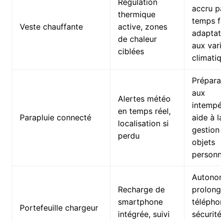
Régulation
accru p
thermique
temps f
Veste chauffante
active, zones
adaptat
de chaleur
aux var
ciblées
climati
Prépara
aux
Alertes météo
intempé
en temps réel,
Parapluie connecté
aide à l
localisation si
gestion
perdu
objets
personn
Autono
Recharge de
prolong
smartphone
télépho
Portefeuille chargeur
intégrée, suivi
sécurit