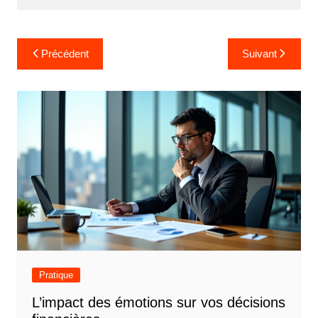
Navigation
Précédent
Suivant
de
l’article
Pratique
L’impact des émotions sur vos décisions