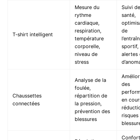
Mesure du
Suivi de
rythme
santé,
cardiaque,
optimis
respiration,
de
T-shirt intelligent
température
l’entra
corporelle,
sportif,
niveau de
alertes
stress
d’anoma
Amélior
Analyse de la
des
foulée,
perfor
Chaussettes
répartition de
en cour
connectées
la pression,
réducti
prévention des
risques
blessures
blessur
Confor