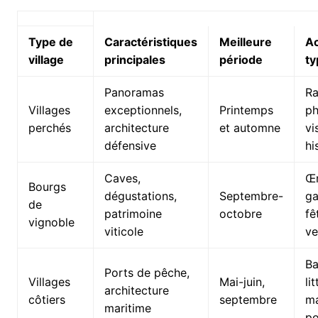
Type de
Caractéristiques
Meilleure
Ac
village
principales
période
ty
Panoramas
Ra
Villages
exceptionnels,
Printemps
ph
perchés
architecture
et automne
vi
défensive
hi
Caves,
Œn
Bourgs
dégustations,
Septembre-
ga
de
patrimoine
octobre
fê
vignoble
viticole
v
Ba
Ports de pêche,
Villages
Mai-juin,
li
architecture
côtiers
septembre
ma
maritime
po