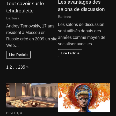
Les avantages des
Tout savoir sur le
salons de discussion
tchatroulette
Barbara
Barbara
Les salons de discussion
Andrey Ternovskiy, 17 ans,
sont utilisés depuis des
résident à Moscou en
années comme moyen de
Russie créé en 2009 un site
socialiser avec les…
Web…
Lire l'article
Lire l'article
Page:
Next
1
2
…
235
»
PRATIQUE