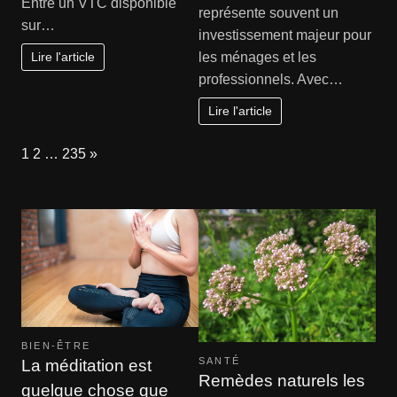
Entre un VTC disponible
représente souvent un
sur…
investissement majeur pour
Lire l'article
les ménages et les
professionnels. Avec…
Lire l'article
Page:
Next
1
2
…
235
»
BIEN-ÊTRE
SANTÉ
La méditation est
Remèdes naturels les
quelque chose que