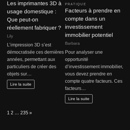
Les imprimantes 3D à
PRATIQUE
Facteurs à prendre en
usage domestique :
compte dans un
Que peut-on
investissement
réellement fabriquer ?
immobilier potentiel
Lily
Barbara
L’impression 3D s’est
démocratisée ces dernières
Pour analyser une
années, permettant aux
opportunité
particuliers de créer des
d’investissement immobilier,
objets sur…
vous devez prendre en
compte quatre facteurs. Ces
Lire la suite
facteurs…
Lire la suite
Page:
Next
1
2
…
235
»