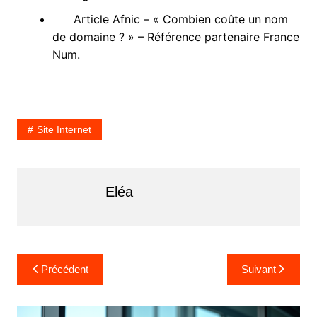
Article Afnic – « Combien coûte un nom
de domaine ? » – Référence partenaire France
Num.
Site Internet
Eléa
Navigation
Précédent
Suivant
de
l’article