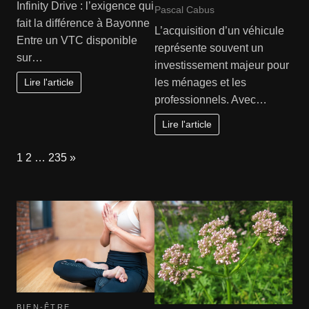
Infinity Drive : l’exigence qui
Pascal Cabus
fait la différence à Bayonne
L’acquisition d’un véhicule
Entre un VTC disponible
représente souvent un
sur…
investissement majeur pour
Lire l'article
les ménages et les
professionnels. Avec…
Lire l'article
Page:
Next
1
2
…
235
»
BIEN-ÊTRE