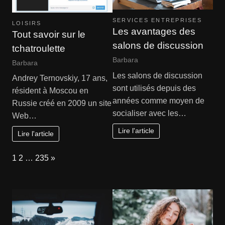
SERVICES ENTREPRISES
LOISIRS
Les avantages des
Tout savoir sur le
salons de discussion
tchatroulette
Barbara
Barbara
Les salons de discussion
Andrey Ternovskiy, 17 ans,
sont utilisés depuis des
résident à Moscou en
années comme moyen de
Russie créé en 2009 un site
socialiser avec les…
Web…
Lire l'article
Lire l'article
Page:
Next
1
2
…
235
»