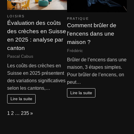
LOISIRS
PRATIQUE
Évaluation des coûts
Comment brûler de
des crèches en Suisse
l’encens dans une
en 2025 : analyse par
maison ?
canton
Frédéric
Pascal Cabus
Brûler de l’encens dans une
Les coûts des crèches en
maison, 3 étapes simples.
Suisse en 2025 présentent
Pour brûler de l’encens, on
des variations significatives
peut…
selon les cantons,…
Lire la suite
Lire la suite
Page:
Next
1
2
…
235
»