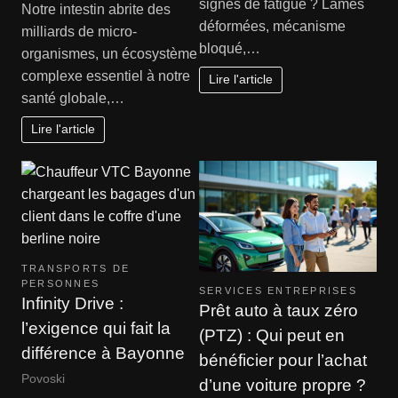
signes de fatigue ? Lames
Notre intestin abrite des
déformées, mécanisme
milliards de micro-
bloqué,…
organismes, un écosystème
complexe essentiel à notre
Lire l'article
santé globale,…
Lire l'article
TRANSPORTS DE
PERSONNES
SERVICES ENTREPRISES
Infinity Drive :
Prêt auto à taux zéro
l’exigence qui fait la
(PTZ) : Qui peut en
différence à Bayonne
bénéficier pour l’achat
Povoski
d’une voiture propre ?