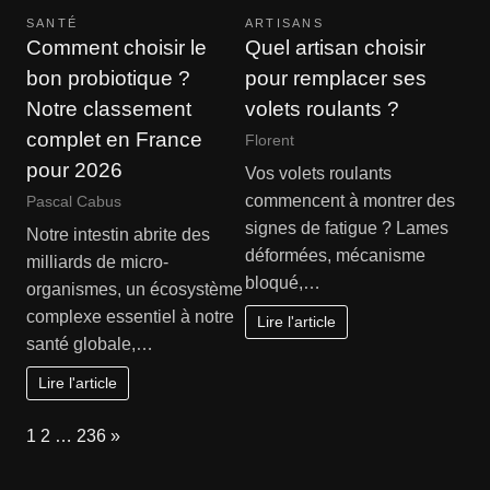
SANTÉ
ARTISANS
Comment choisir le
Quel artisan choisir
bon probiotique ?
pour remplacer ses
Notre classement
volets roulants ?
complet en France
Florent
pour 2026
Vos volets roulants
commencent à montrer des
Pascal Cabus
signes de fatigue ? Lames
Notre intestin abrite des
déformées, mécanisme
milliards de micro-
bloqué,…
organismes, un écosystème
complexe essentiel à notre
Lire l'article
santé globale,…
Lire l'article
Page:
Next
1
2
…
236
»