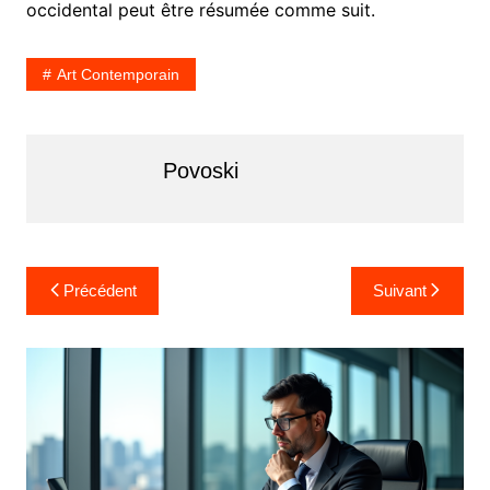
occidental peut être résumée comme suit.
Art Contemporain
Povoski
Navigation
Précédent
Suivant
de
l’article