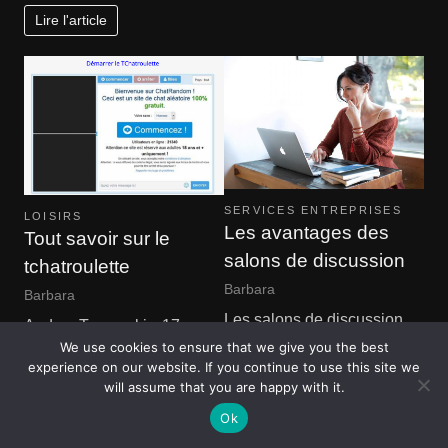
Lire l'article
SERVICES ENTREPRISES
LOISIRS
Les avantages des
Tout savoir sur le
salons de discussion
tchatroulette
Barbara
Barbara
Les salons de discussion
Andrey Ternovskiy, 17 ans,
sont utilisés depuis des
We use cookies to ensure that we give you the best
résident à Moscou en
experience on our website. If you continue to use this site we
années comme moyen de
Russie créé en 2009 un site
will assume that you are happy with it.
socialiser avec les…
Web…
Ok
Lire l'article
Lire l'article