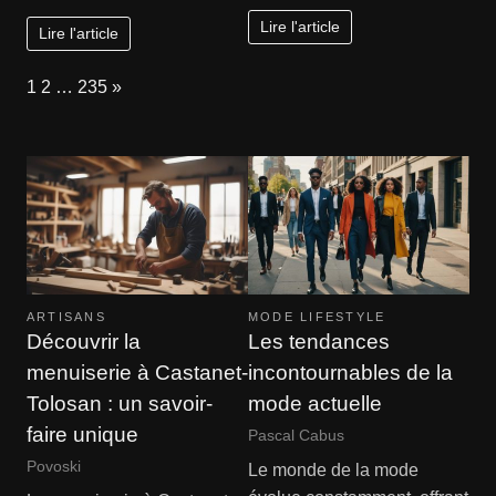
Lire l'article
Lire l'article
Page:
Next
1
2
…
235
»
ARTISANS
MODE LIFESTYLE
Découvrir la
Les tendances
menuiserie à Castanet-
incontournables de la
Tolosan : un savoir-
mode actuelle
faire unique
Pascal Cabus
Povoski
Le monde de la mode