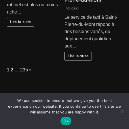
robinet est plus ou moins
Povoski
riche…
Le service de taxi à Saint-
Lire la suite
Pierre-du-Mont répond à
des besoins variés, du
déplacement quotidien
aux…
Lire la suite
Page:
Next
1
2
…
235
»
Pratique
Voyages
Services entreprises
We use cookies to ensure that we give you the best
Bien-être
Loisirs
Bons plans
Mode Lifestyle
experience on our website. If you continue to use this site we
will assume that you are happy with it.
Santé
Céremonies
Artisans
Assurances
Services entreprises
Transports de personnes
Ok