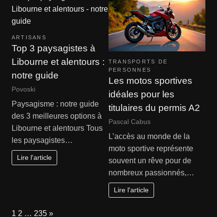
ARTISANS
Top 3 paysagistes à
Libourne et alentours :
TRANSPORTS DE
PERSONNES
notre guide
Les motos sportives
Povoski
idéales pour les
Paysagisme : notre guide
titulaires du permis A2
des 3 meilleures options à
Pascal Cabus
Libourne et alentours Tous
L’accès au monde de la
les paysagistes…
moto sportive représente
Lire l'article
souvent un rêve pour de
nombreux passionnés,…
Lire l'article
Page:
Next
1
2
…
235
»