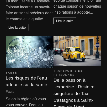
évolue constamment, offrant
La menuiserie à Castanet-
chaque saison de nouvelles
Tolosan incarne un savoir-
inspirations à adopter.…
faire artisanal précieux dont
le charme et la qualité…
Lire la suite
Lire la suite
TRANSPORTS DE
SANTÉ
PERSONNES
Les risques de l’eau
De la passion à
adoucie sur la santé
l’expertise : l’histoire
Paula
singulière de Taxi
Selon la région où vous
Castagnos à Saint-
vous trouvez, l’eau du
Pierre-du-Mont