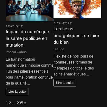
BIEN-ÊTRE
PRATIQUE
Les soins
Impact du numérique :
énergétiques : se faire
la santé publique en
du bien
mutation
Claude
Pascal Cabus
Il existe de nos jours de
La transformation
nombreuses formes de
numérique s’impose comme
thérapies dont celle des
l’un des piliers essentiels
soins énergétiques.…
pour l’amélioration continue
Lire la suite
de la qualité…
Lire la suite
Page:
Next
1
2
…
235
»