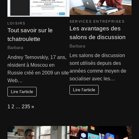
SERVICES ENTREPRISES
LOISIRS
Les avantages des
Tout savoir sur le
salons de discussion
tchatroulette
Barbara
Barbara
Les salons de discussion
Andrey Ternovskiy, 17 ans,
sont utilisés depuis des
résident à Moscou en
années comme moyen de
Russie créé en 2009 un site
socialiser avec les…
Web…
Lire l'article
Lire l'article
Page:
Next
1
2
…
235
»