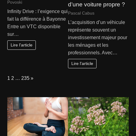
Povoski
d’une voiture propre ?
Infinity Drive : l’exigence qui
Pascal Cabus
fait la différence à Bayonne
L’acquisition d’un véhicule
Entre un VTC disponible
représente souvent un
sur…
investissement majeur pour
Lire l'article
les ménages et les
professionnels. Avec…
Lire l'article
Page:
Next
1
2
…
235
»